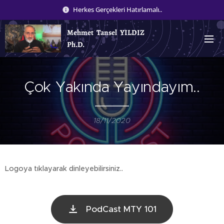
Herkes Gerçekleri Hatırlamalı..
Mehmet Tansel YILDIZ
Ph.D.
Çok Yakında Yayındayım..
18/11/2020
Logoya tıklayarak dinleyebilirsiniz..
PodCast MTY 101