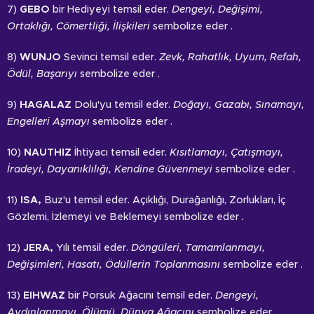
7)
GEBO
bir Hediyeyi temsil eder.
Dengeyi, Değişimi,
Ortaklığı, Cömertliği, İlişkileri
sembolize eder .
8)
WUNJO
Sevinci temsil eder.
Zevk, Rahatlık, Uyum, Refah,
Ödül, Başarıyı
sembolize eder .
9)
HAGALAZ
Dolu'yu temsil eder.
Doğayı, Gazabı, Sınamayı,
Engelleri Aşmayı
sembolize eder .
10)
NAUTHIZ
İhtiyacı temsil eder.
Kısıtlamayı, Çatışmayı,
İradeyi, Dayanıklılığı, Kendine Güvenmeyi
sembolize eder .
11)
ISA,
Buz'u temsil eder. Açıklığı, Durağanlığı, Zorlukları, İç
Gözlemi, İzlemeyi ve Beklemeyi sembolize eder
.
12)
JERA,
Yılı temsil eder.
Döngüleri, Tamamlanmayı,
Değişimleri, Hasatı, Ödüllerin Toplanmasını
sembolize eder .
13)
EIHWAZ
bir Porsuk Ağacını temsil eder.
Dengeyi,
Aydınlanmayı, Ölümü, Dünya Ağacını
sembolize eder .