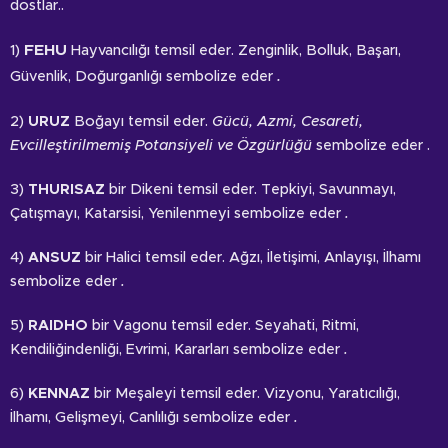
dostlar..
FEHU
1)
Hayvancılığı temsil eder. Zenginlik, Bolluk, Başarı,
.
Güvenlik, Doğurganlığı sembolize eder
2)
URUZ
Boğayı temsil eder.
Gücü, Azmi, Cesareti,
Evcilleştirilmemiş Potansiyeli ve Özgürlüğü
sembolize eder .
3)
THURISAZ
bir Dikeni temsil eder. Tepkiyi, Savunmayı,
Çatışmayı, Katarsisi, Yenilenmeyi sembolize eder
.
4)
ANSUZ
bir Halici temsil eder. Ağzı, İletişimi, Anlayışı, İlhamı
sembolize eder
.
5)
RAIDHO
bir Vagonu temsil eder. Seyahati, Ritmi,
Kendiliğindenliği, Evrimi, Kararları sembolize eder
.
6)
KENNAZ
bir Meşaleyi temsil eder. Vizyonu, Yaratıcılığı,
İlhamı, Gelişmeyi, Canlılığı sembolize eder
.