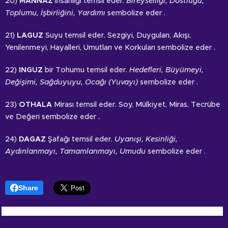
20)
MANNAZ
İnsanlığı temsil eder.
Bireyselliği, Dostluğu,
Toplumu, İşbirliğini, Yardımı
sembolize eder .
21)
LAGUZ
Suyu temsil eder. Sezgiyi, Duyguları, Akışı,
Yenilenmeyi, Hayalleri, Umutları ve Korkuları sembolize eder
.
22)
INGUZ
bir Tohumu temsil eder.
Hedefleri, Büyümeyi,
Değişimi, Sağduyuyu, Ocağı (Yuvayı)
sembolize eder .
23)
OTHALA
Mirası temsil eder. Soy, Mülkiyet, Miras, Tecrübe
ve Değeri sembolize eder
.
24)
DAGAZ
Şafağı temsil eder.
Uyanışı, Kesinliği,
Aydınlanmayı, Tamamlanmayı, Umudu
sembolize eder .
Share