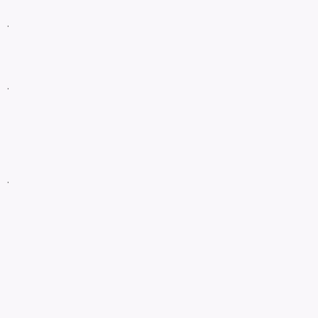
.
.
.