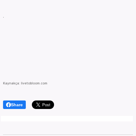
.
Kaynakça: livetobloom.com
Share