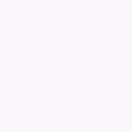
.
.
.
.