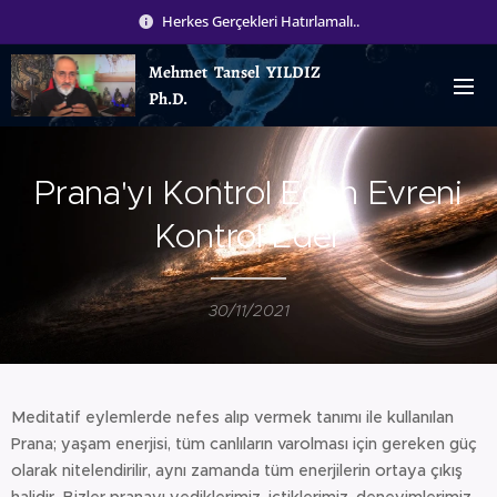
Herkes Gerçekleri Hatırlamalı..
Mehmet Tansel YILDIZ
Ph.D.
Prana'yı Kontrol Eden Evreni
Kontrol Eder
30/11/2021
Meditatif eylemlerde nefes alıp vermek tanımı ile kullanılan
Prana; yaşam enerjisi, tüm canlıların varolması için gereken güç
olarak nitelendirilir, aynı zamanda tüm enerjilerin ortaya çıkış