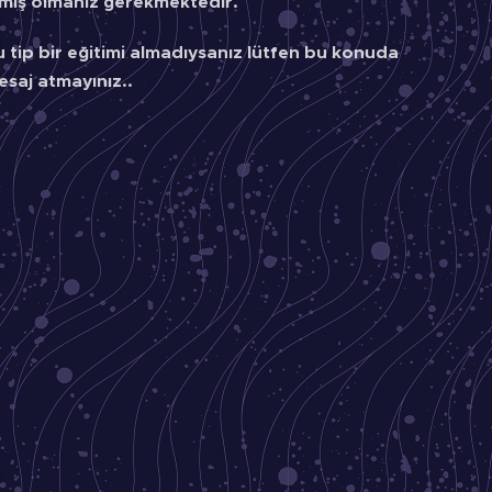
lmış olmanız gerekmektedir.
u tip bir eğitimi almadıysanız lütfen bu konuda
esaj atmayınız..