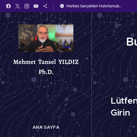
Herkes Gerçekleri Hatırlamalı..
B
Mehmet Tansel YILDIZ
Ph.D.
Lütfen 
Girin
ANA SAYFA