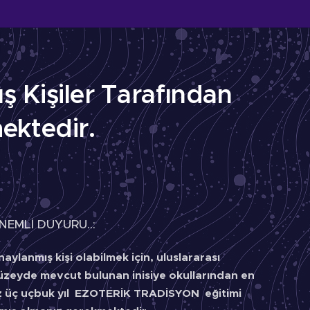
 Kişiler Tarafından
ektedir.
NEMLİ DUYURU..:
aylanmış kişi olabilmek için, uluslararası
üzeyde mevcut bulunan inisiye okullarından en
z üç uçbuk yıl EZOTERİK TRADİSYON eğitimi