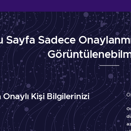
u Sayfa Sadece Onaylanmış
Görüntülenebilm
Onaylı Kişi Bilgilerinizi
Ö
On
d
a