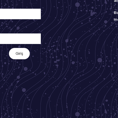
a
B
m
Giriş