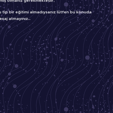
lmış olmanız gerekmektedir.
u tip bir eğitimi almadıysanız lütfen bu konuda
esaj atmayınız..