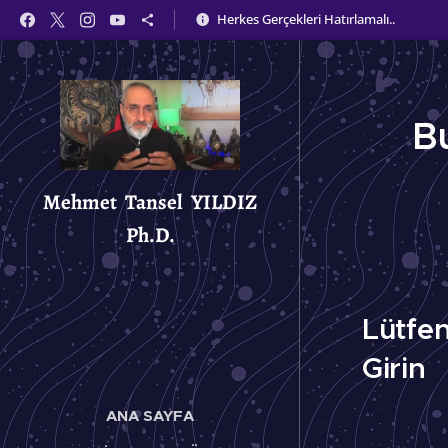
Herkes Gerçekleri Hatırlamalı..
B
Mehmet Tansel YILDIZ
Ph.D.
Lütfen 
Girin
ANA SAYFA