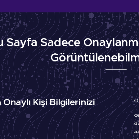
u Sayfa Sadece Onaylanmış
Görüntülenebilm
Onaylı Kişi Bilgilerinizi
Ö
On
d
a