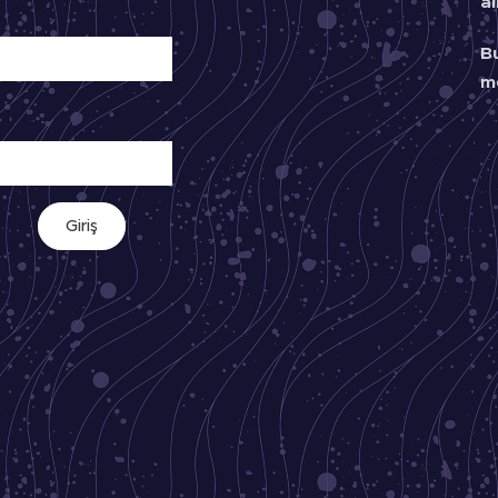
a
B
m
Giriş