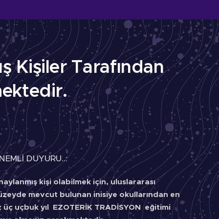
 Kişiler Tarafından
ektedir.
NEMLİ DUYURU..:
aylanmış kişi olabilmek için, uluslararası
üzeyde mevcut bulunan inisiye okullarından en
z üç uçbuk yıl EZOTERİK TRADİSYON eğitimi