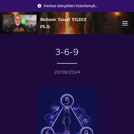
Herkes Gerçekleri Hatırlamalı..
Mehmet Tansel YILDIZ
Ph.D.
3-6-9
20/08/2024